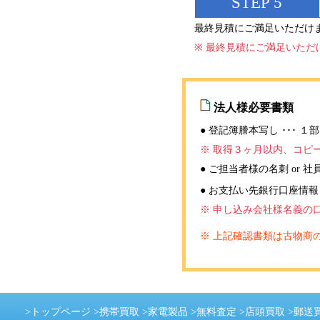
STEP 5
最終見積にご満足いただけ
※ 最終見積にご満足いた
法人様必要書類
● 登記簿謄本写し ･･･ １部
※ 取得３ヶ月以内、コピ
● ご担当者様の名刺 or 社
● お支払い先銀行口座情報
※ 申し込み会社様名義の
※ 上記確認書類は古物商
>
トップページ
>
携帯買取
>
家電製品
>
無料査定
>
店頭買取
>
郵送