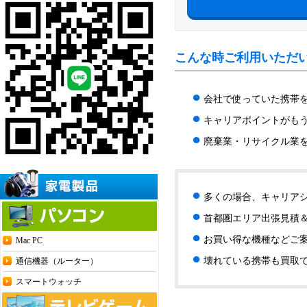
こんな時ご利用いただ
●
会社で使っていた携帯
●
キャリアポイントがも
●
廃棄業・リサイクル業
●
多くの場合、キャリア
●
首都圏エリア出張見積
●
お買い得な機種などご
Mac PC
●
壊れている携帯も買取
通信機器（ルーター）
スマートウォッチ