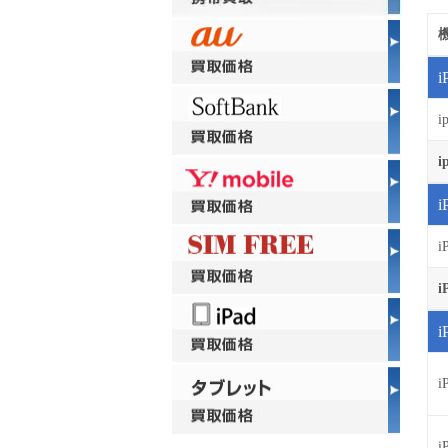
i
i
i
i
i
i