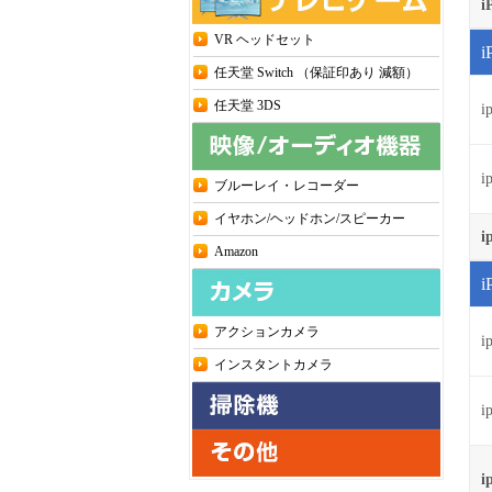
i
VR ヘッドセット
任天堂 Switch （保証印あり 減額）
任天堂 3DS
i
i
ブルーレイ・レコーダー
イヤホン/ヘッドホン/スピーカー
i
Amazon
アクションカメラ
i
インスタントカメラ
i
i