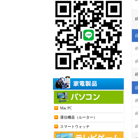
i
i
i
i
i
Mac PC
i
通信機器（ルーター）
i
スマートウォッチ