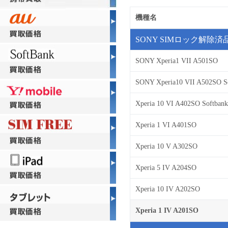
機種名
SONY SIMロック解除済
SONY Xperia1 VII A501SO
SONY Xperia10 VII A502SO S
Xperia 10 VI A402SO Softbank
Xperia 1 VI A401SO
Xperia 10 V A302SO
Xperia 5 IV A204SO
Xperia 10 IV A202SO
Xperia 1 IV A201SO