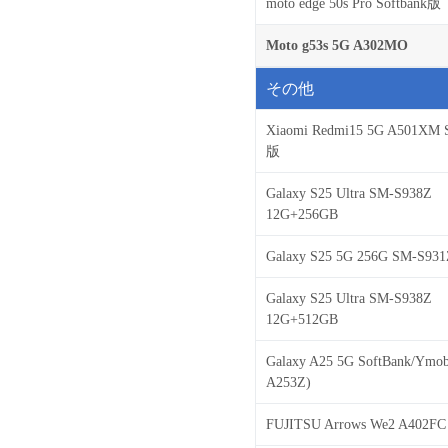
moto edge 50s Pro Softbank版
Moto g53s 5G A302MO
その他
Xiaomi Redmi15 5G A501XM S
版
Galaxy S25 Ultra SM-S938Z
12G+256GB
Galaxy S25 5G 256G SM-S931
Galaxy S25 Ultra SM-S938Z
12G+512GB
Galaxy A25 5G SoftBank/Ymob
A253Z)
FUJITSU Arrows We2 A402FC